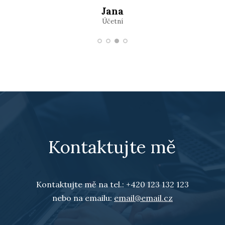
Honza
Mirka
Petra
Jana
Finanční poradce
Informatik
Doktorka
Účetní
Kontaktujte mě
Kontaktujte mě na tel.: +420 123 132 123
nebo na emailu:
email@email.cz