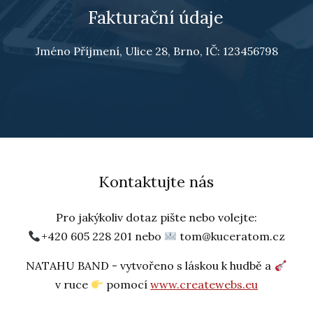
Fakturační údaje
Jméno Příjmení, Ulice 28, Brno, IČ: 123456798
Kontaktujte nás
Pro jakýkoliv dotaz pište nebo volejte:
+420 605 228 201 nebo
tom@kuceratom.cz
NATAHU BAND - vytvořeno s láskou k hudbě a
v ruce
pomocí
www.createwebs.eu