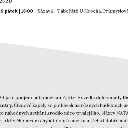
025 ZD
26 pátek | 18:00
- Sázava - Tábořiště U Hrocha, Průmyslová
4 jako spojení pěti muzikantů, které svedla dohromady
lá
untry.
Členové kapely se potkávali na různých hudebních akc
hto náhodných setkání zrodilo něco trvalejšího. Název NA
er, u kterého nesmí chybět dobrá muzika a třeba i dobře n