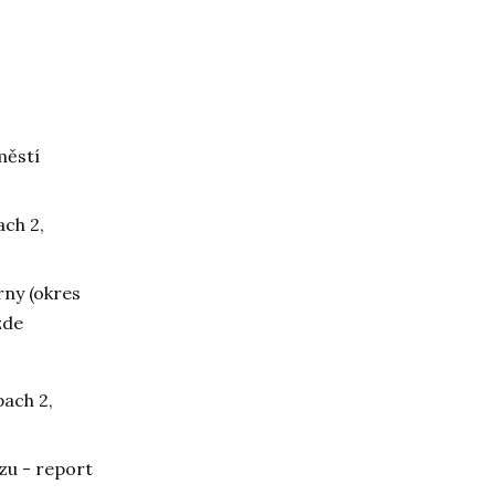
městí
ch 2,
rny (okres
zde
ach 2,
zu - report