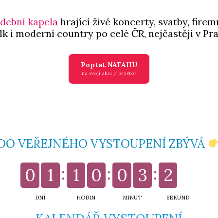
dební kapela
hrající živé koncerty, svatby, firem
 folk i moderní country po celé ČR, nejčastěji v 
Poptat NATAHU
na svoji akci / prostor
DO VEŘEJNÉHO VYSTOUPENÍ ZBÝVÁ
0
1
1
0
0
3
2
5
DNÍ
HODIN
MINUT
SEKUND