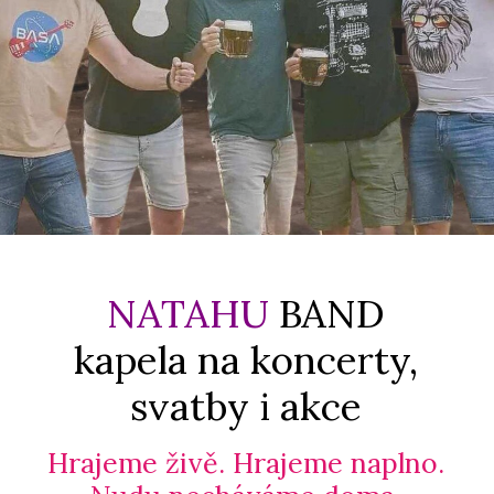
NATAHU
BAND
kapela na koncerty,
svatby i akce
Hrajeme živě. Hrajeme naplno.