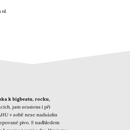
 ul.
ska k bigbeatu, rocku,
ích, jam sessions i při
TAHU v sobě nese nadsázku
ačepované pivo. S nadhledem