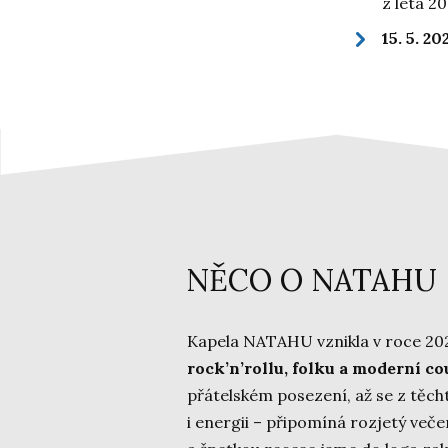
z léta 2
15. 5. 20
NĚCO O NATAHU
Kapela NATAHU vznikla v roce 202
rock’n’rollu, folku a moderní co
přátelském posezení, až se z těc
i energii – připomíná rozjetý več