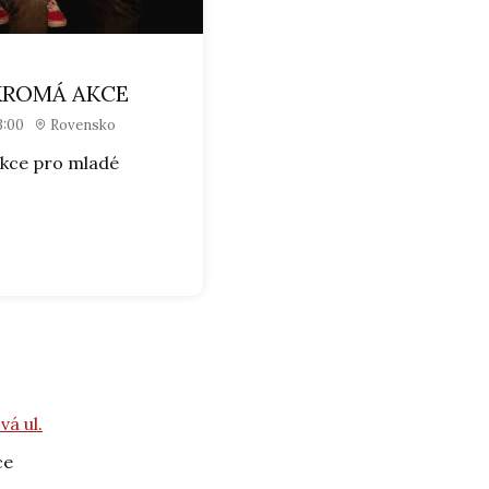
KROMÁ AKCE
3:00
Rovensko
kce pro mladé
á ul.
ce