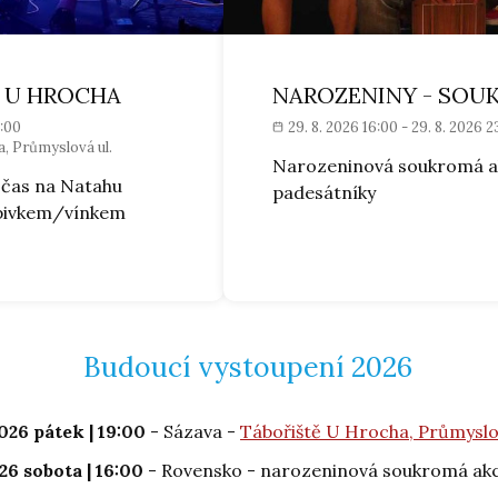
- U HROCHA
NAROZENINY - SOU
2:00
29. 8. 2026 16:00 - 29. 8. 2026 2
, Průmyslová ul.
Narozeninová soukromá a
 čas na Natahu
padesátníky
 pivkem/vínkem
Budoucí vystoupení 2026
2026 pátek | 19:00
- Sázava -
Tábořiště U Hrocha, Průmyslov
26 sobota | 16:00
- Rovensko - narozeninová soukromá ak