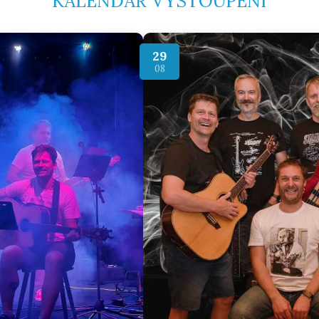
KALENDÁŘ VYSTOUPENÍ
29
08